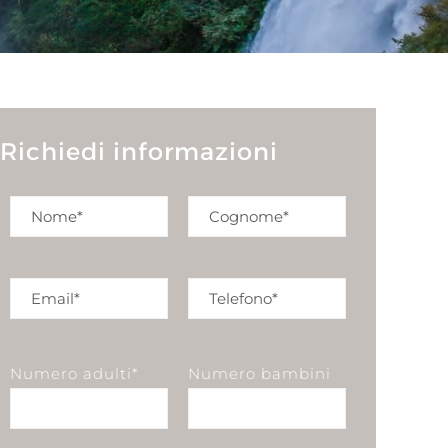
Richiedi informazioni
Numero adulti*
Numero bambini