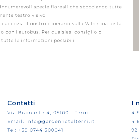
innumerevoli specie floreali che sbocciando tutte
ante teatro visivo.
ui inizia il nostro itinerario sulla Valnerina dista
 o con l’autobus. Per qualsiasi consiglio o
 tutte le informazioni possibili.
Contatti
I 
Via Bramante 4, 05100 - Terni
4 
Email: info@gardenhotelterni.it
4 
Tel: +39 0744 300041
92
Ri