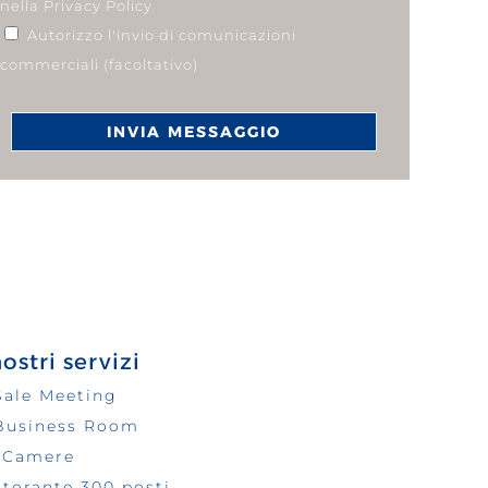
nella
Privacy Policy
Autorizzo l'invio di comunicazioni
commerciali (facoltativo)
nostri servizi
Sale Meeting
Business Room
 Camere
storante 300 posti