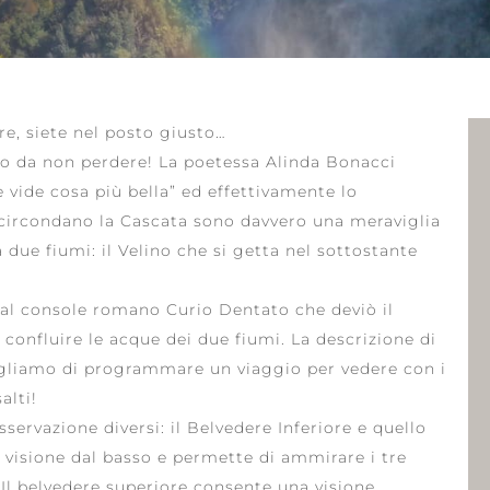
e, siete nel posto giusto…
ro da non perdere! La poetessa Alinda Bonacci
vide cosa più bella” ed effettivamente lo
e circondano la Cascata sono davvero una meraviglia
due fiumi: il Velino che si getta nel sottostante
a dal console romano Curio Dentato che deviò il
 confluire le acque dei due fiumi. La descrizione di
sigliamo di programmare un viaggio per vedere con i
alti!
ervazione diversi: il Belvedere Inferiore e quello
a visione dal basso e permette di ammirare i tre
. Il belvedere superiore consente una visione