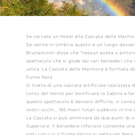
Se cercate un Hotel alla Cascata delle Marmor
Se venite in Umbria questo è un luogo davve
Brunamonti disse che “nessun poeta o pittore 
spettacolo che si gode dai vari belvederi ch
unica. La Cascata delle Marmore è formata da 
fiume Nera.
Si tratta di una cascata artificiale realizzat
corso del Velino per bonificare la Sabina e far
questo spettacolo è davvero difficile, vi con
vostri occhi… 165 metri totali suddivisi in tre s
La Cascata si può ammirare da due punti di oss
Superiore. Il belvedere inferiore consente un
salti con cui il fiume Velino si getta nel Nera