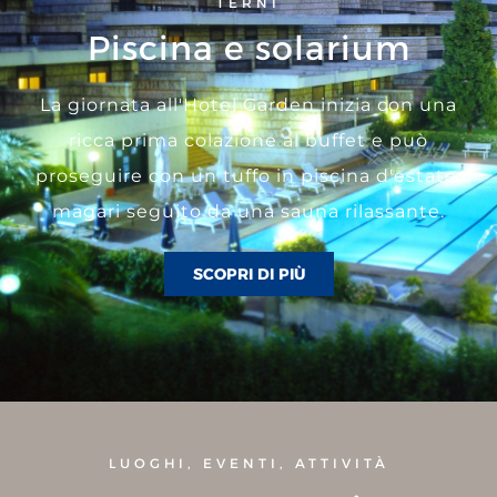
TERNI
Piscina e solarium
La giornata all'Hotel Garden inizia con una
ricca prima colazione al buffet e può
proseguire con un tuffo in piscina d'estate,
magari seguito da una sauna rilassante.
SCOPRI DI PIÙ
LUOGHI, EVENTI, ATTIVITÀ