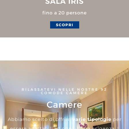
SALA IRIS
fino a 20 persone
SCOPRI
RILASSATEVI NELLE NOSTRE 92
COMODE CAMERE
Camere
Abbiamo scelto di offrire
varie tipologie
per
essere adattabili ad ogni vostra esigenza. I